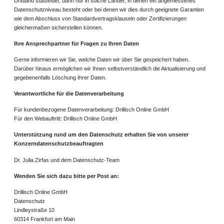
Drittland stattfindet, dann nur in solche Länder, in denen ein angemessenes
Datenschutzniveau besteht oder bei denen wir dies durch geeignete Garantien
wie dem Abschluss von Standardvertragsklauseln oder Zertifizierungen
gleichermaßen sicherstellen können.
Ihre Ansprechpartner für Fragen zu Ihren Daten
Gerne informieren wir Sie, welche Daten wir über Sie gespeichert haben.
Darüber hinaus ermöglichen wir Ihnen selbstverständlich die Aktualisierung und
gegebenenfalls Löschung Ihrer Daten.
Verantwortliche für die Datenverarbeitung
Für kundenbezogene Datenverarbeitung: Drillisch Online GmbH
Für den Webauftritt: Drillisch Online GmbH
Unterstützung rund um den Datenschutz erhalten Sie von unserer
Konzerndatenschutzbeauftragten
Dr. Julia Zirfas und dem Datenschutz-Team
Wenden Sie sich dazu bitte per Post an:
Drillisch Online GmbH
Datenschutz
Lindleystraße 10
60314 Frankfurt am Main