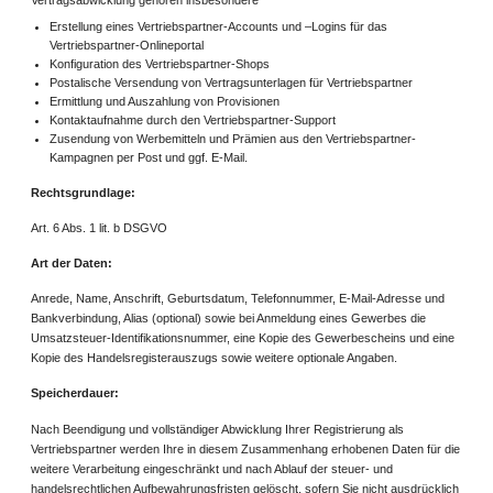
Erstellung eines Vertriebspartner-Accounts und –Logins für das
Vertriebspartner-Onlineportal
Konfiguration des Vertriebspartner-Shops
Postalische Versendung von Vertragsunterlagen für Vertriebspartner
Ermittlung und Auszahlung von Provisionen
Kontaktaufnahme durch den Vertriebspartner-Support
Zusendung von Werbemitteln und Prämien aus den Vertriebspartner-
Kampagnen per Post und ggf. E-Mail.
Rechtsgrundlage:
Art. 6 Abs. 1 lit. b DSGVO
Art der Daten:
Anrede, Name, Anschrift, Geburtsdatum, Telefonnummer, E-Mail-Adresse und
Bankverbindung, Alias (optional) sowie bei Anmeldung eines Gewerbes die
Umsatzsteuer-Identifikationsnummer, eine Kopie des Gewerbescheins und eine
Kopie des Handelsregisterauszugs sowie weitere optionale Angaben.
Speicherdauer:
Nach Beendigung und vollständiger Abwicklung Ihrer Registrierung als
Vertriebspartner werden Ihre in diesem Zusammenhang erhobenen Daten für die
weitere Verarbeitung eingeschränkt und nach Ablauf der steuer- und
handelsrechtlichen Aufbewahrungsfristen gelöscht, sofern Sie nicht ausdrücklich