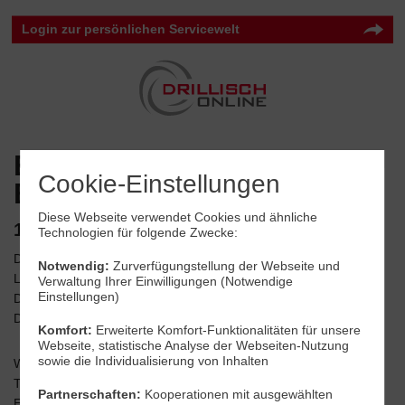
Login zur persönlichen Servicewelt
Erklärung zur
Cookie-Einstellungen
Barrierefreiheit
Diese Webseite verwendet Cookies und ähnliche
1. Angaben zum Unternehmen
Technologien für folgende Zwecke:
Drillisch Online GmbH
Notwendig:
Zurverfügungstellung der Webseite und
Lindleystraße 11
Verwaltung Ihrer Einwilligungen (Notwendige
Einstellungen)
D - 60314 Frankfurt am Main
Deutschland
Komfort:
Erweiterte Komfort-Funktionalitäten für unsere
Webseite, statistische Analyse der Webseiten-Nutzung
sowie die Individualisierung von Inhalten
Web:
https://www.drillisch-online.de
Telefon:
06181 7074 070
Partnerschaften:
Kooperationen mit ausgewählten
E-Mail:
kontakt@drillisch-online.de