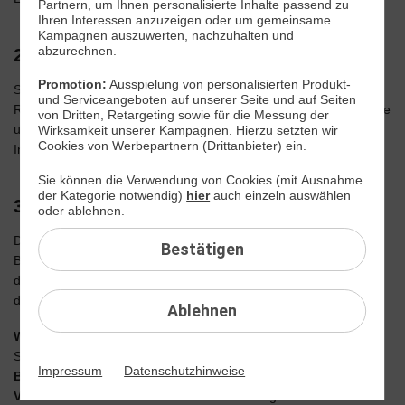
Partnern, um Ihnen personalisierte Inhalte passend zu
Ihren Interessen anzuzeigen oder um gemeinsame
Kampagnen auszuwerten, nachzuhalten und
abzurechnen.
2. Rückmeldung zu Barrierefreiheit
Promotion:
Ausspielung von personalisierten Produkt-
Sie können uns jederzeit unter
kontakt@drillisch-online.de
eine
und Serviceangeboten auf unserer Seite und auf Seiten
Rückmeldung zur Barrierefreiheit geben. Beachten sie hierzu bitte
von Dritten, Retargeting sowie für die Messung der
unsere Datenschutzbestimmungen. Insbesondere können Sie
Wirksamkeit unserer Kampagnen. Hierzu setzten wir
Cookies von Werbepartnern (Drittanbieter) ein.
Inhalte melden, die Ihrer Meinung nach nicht barrierefrei sind.
Sie können die Verwendung von Cookies (mit Ausnahme
der Kategorie notwendig)
hier
auch einzeln auswählen
3. Geltende Anforderungen nach BFSG
oder ablehnen.
Die Anforderungen zur Barrierefreiheit ergeben sich aus dem
Bestätigen
BFSG und der BFSGV. Für Wahrnehmung und Bedienbarkeit gilt
das
Prinzip der zwei Sinneskanäle
. Diese Bedienbarkeit ist Teil
der
wesentlichen vier Grundprinzipien
der
Barrierefreiheit
:
Ablehnen
Wahrnehmbarkeit:
Informationen über zwei unterschiedliche
Sinneskanäle.
Impressum
Datenschutzhinweise
Bedienbarkeit:
Trotz „Behinderung“ ist Interaktion möglich.
Verständlichkeit:
Inhalte für alle Menschen gut lesbar und